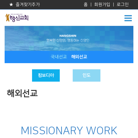
★ 즐겨찾기추가
홈
|
회원가입
|
로그인
국내선교
해외선교
캄보디아
인도
해외선교
MISSIONARY WORK