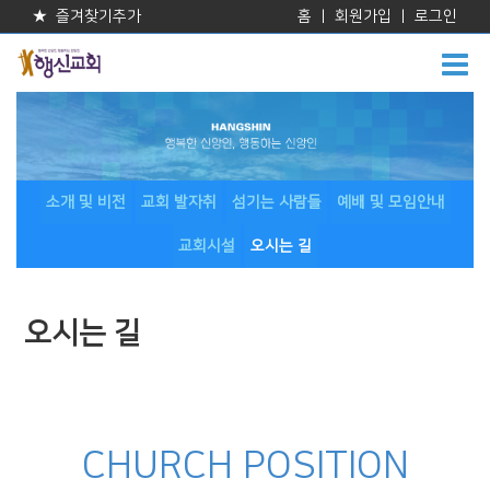
★ 즐겨찾기추가
홈
|
회원가입
|
로그인
소개 및 비전
교회 발자취
섬기는 사람들
예배 및 모임안내
교회시설
오시는 길
오시는 길
CHURCH POSITION