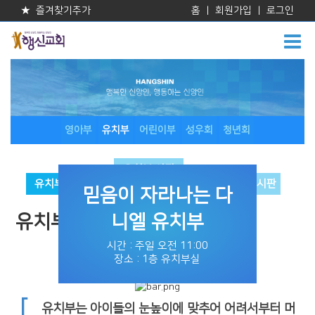
★ 즐겨찾기추가
홈
|
회원가입
|
로그인
영아부
유치부
어린이부
성우회
청년회
유치부 사진
유치부 소개
게시판
유치부 게시판
믿음이 자라나는 다
유치부
니엘 유치부
시간 : 주일 오전 11:00
장소 : 1층 유치부실
[
유치부는 아이들의 눈높이에 맞추어 어려서부터
머