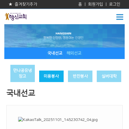
★ 즐겨찾기추가
홈
|
회원가입
|
로그인
국내선교
해외선교
만나공유냉
장고
미용봉사
반찬봉사
실버대학
국내선교