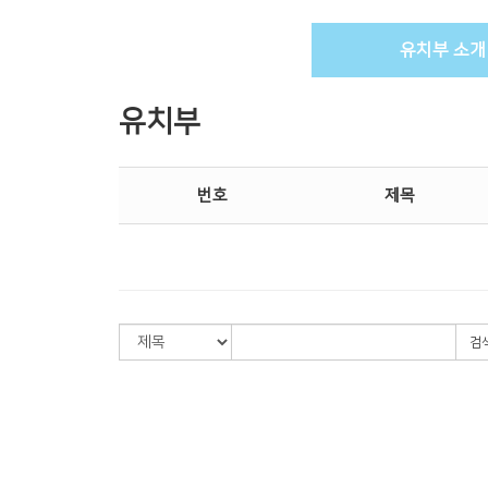
유치부 소개
유치부
번호
제목
검