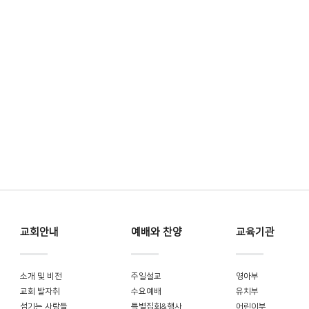
교회안내
예배와 찬양
교육기관
소개 및 비전
주일설교
영아부
교회 발자취
수요예배
유치부
섬기는 사람들
특별집회&행사
어린이부