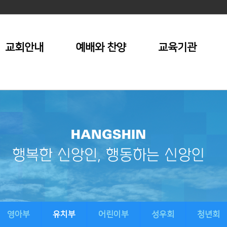
교회안내
예배와 찬양
교육기관
영아부
유치부
어린이부
성우회
청년회