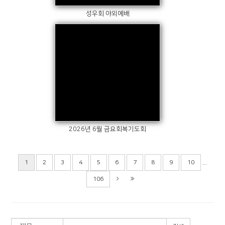
성우회 야외예배
Views
2026년 6월 금요회복기도회
...
1
2
3
4
5
6
7
8
9
10
106