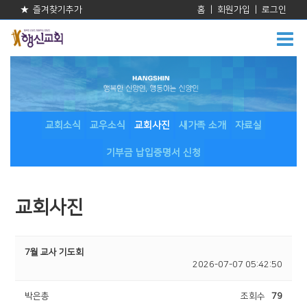
★ 즐겨찾기추가
홈
|
회원가입
|
로그인
교회소식
교우소식
교회사진
새가족 소개
자료실
기부금 납입증명서 신청
교회사진
7월 교사 기도회
2026-07-07 05:42:50
박은총
조회수
79