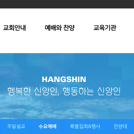
교회안내
예배와 찬양
교육기관
주일설교
수요예배
특별집회&행사
찬양대