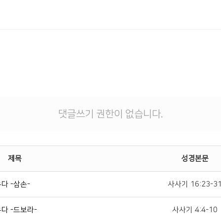
댓글쓰기 권한이 없습니다.
제목
성경본문
다 -삼손-
사사기 16:23-3
다 -드보라-
사사기 4:4-10