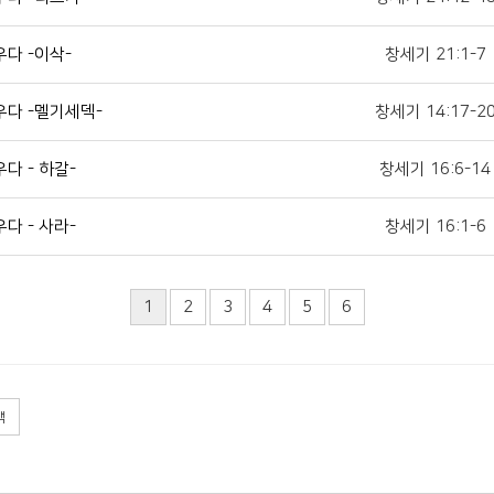
다 -이삭-
창세기 21:1-7
우다 -멜기세덱-
창세기 14:17-2
다 - 하갈-
창세기 16:6-14
다 - 사라-
창세기 16:1-6
1
2
3
4
5
6
색