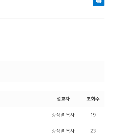
설교자
조회수
1
송삼열 목사
19
송삼열 목사
23